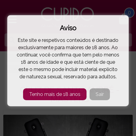
0
Aviso
Este site e respetivos conteúdos é destinado
exclusivamente para maiores de 18 anos. Ao
continuar, você confirma que tem pelo menos
HOME
MAQUINAS SEXO | BALOIÇOS | VARÕES
18 anos de idade e que está ciente de que
este o mesmo pode incluir material explícito
MASTERSERIES
CRUZ DE SANTO ANDRÉ - MASTERS
( 105-AH138 )
de natureza sexual, reservado para adultos.
CRUZ DE SANTO ANDRÉ -
Tenho mais de 18 anos
Sair
MASTERS