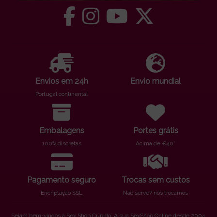
Envios em 24h
Envio mundial
Portugal continental
Embalagens
Portes grátis
100% discretas
Acima de €40*
Pagamento seguro
Trocas sem custos
Encriptação SSL
Não serve? nós trocamos
Sejam bem-vindos à Sex Shop Cupido. A sua SexShop Online desde 2004.