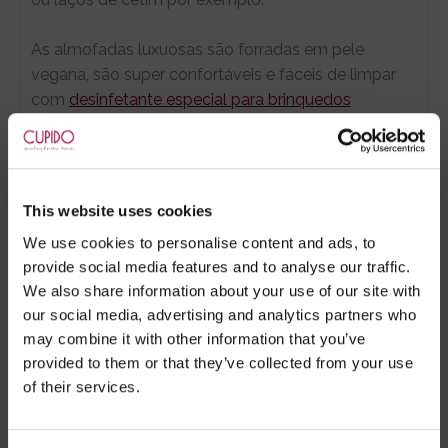
As almofadas luxuosas são forradas em pele
vegana, são super confortáveis e fáceis de limpar
com
desinfetante especial para brinquedos
eróticos.
Obriga o teu submisso a ficar em pé virado de
frente ou de costas enquanto é educado com as
This website uses cookies
suas regras!
We use cookies to personalise content and ads, to
provide social media features and to analyse our traffic.
Utilize
chicotes
,
pinças
,
mordaças
,
cordas
e
dildos
We also share information about your use of our site with
gigantes
. Explore brinquedos de
eletro-estimulação
our social media, advertising and analytics partners who
até o sub desfalecer de tanto prazer!
may combine it with other information that you’ve
provided to them or that they’ve collected from your use
Vista-se a rigor
e proporcione momentos de prazer
of their services.
e mistério que jamais serão esquecidos!