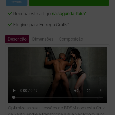
favorito
Receba este artigo
na segunda-feira*
Elegível para Entrega Grátis*
Descrição
Dimensões
Composição
Optimize as suas sessões de BDSM com esta Cruz
de Santo André e transforme a sua Sex Room num