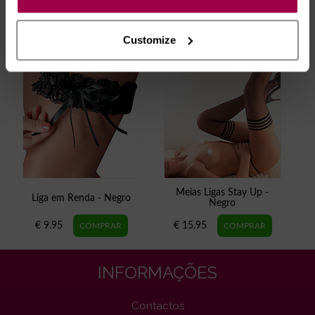
Customize
Meias Ligas Stay Up -
Liga em Renda - Negro
Negro
€ 9.95
€ 15.95
INFORMAÇÕES
Contactos