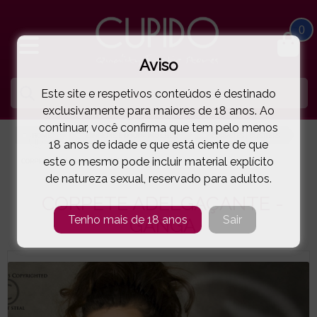
0
Aviso
Este site e respetivos conteúdos é destinado
exclusivamente para maiores de 18 anos. Ao
continuar, você confirma que tem pelo menos
HOME
LINGERIE E ROUPA MULHER
CORPETES | BUSTIERS
18 anos de idade e que está ciente de que
este o mesmo pode incluir material explícito
CORPETE ADELGAÇANTE - GANGA
( 46-3412 )
de natureza sexual, reservado para adultos.
CORPETE ADELGAÇANTE -
Tenho mais de 18 anos
Sair
GANGA