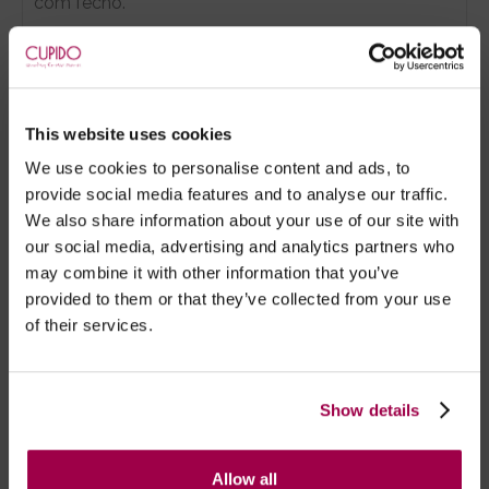
com fecho.
Inclui alças brancas removíveis e gola com papillon.
Vista este corpete como lingerie para uma noite
extremamente sensual e excitante, ou com uns
This website uses cookies
jeans para obter um look casual para uma saída de
We use cookies to personalise content and ads, to
sábado à noite.
provide social media features and to analyse our traffic.
We also share information about your use of our site with
our social media, advertising and analytics partners who
- Embalagens 100% discretas
may combine it with other information that you’ve
- *Entrega em 24 horas para pedidos antes das 16:00 h.
provided to them or that they’ve collected from your use
Após as 16:00 h, a sua encomenda será entregue em 48
of their services.
horas, dias úteis. Portugal e Espanha Continental para
artigos em stock. Portes gratis depende do país de envio.
Possibilidade de atraso em épocas festivas.
Show details
RECOMENDAMOS
Allow all