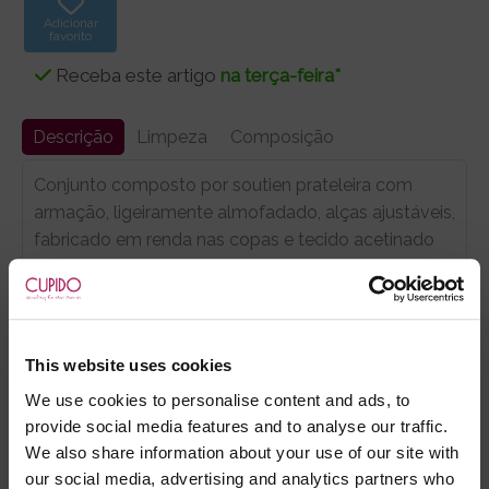
Adicionar
favorito
Receba este artigo
na terça-feira*
Descrição
Limpeza
Composição
Conjunto composto por soutien prateleira com
armação, ligeiramente almofadado, alças ajustáveis,
fabricado em renda nas copas e tecido acetinado
atrás. E Tanga asa delta aberta na virilha, decorada
com lacinhos à frente, fabricada em renda e tecido
acetinado atrás.
Sugestão
CUPIDO
: Complete este conjunto com
This website uses cookies
meias ligas encarnadas ou negras
, e uns
adesivos
We use cookies to personalise content and ads, to
para os mamilos
.
provide social media features and to analyse our traffic.
We also share information about your use of our site with
our social media, advertising and analytics partners who