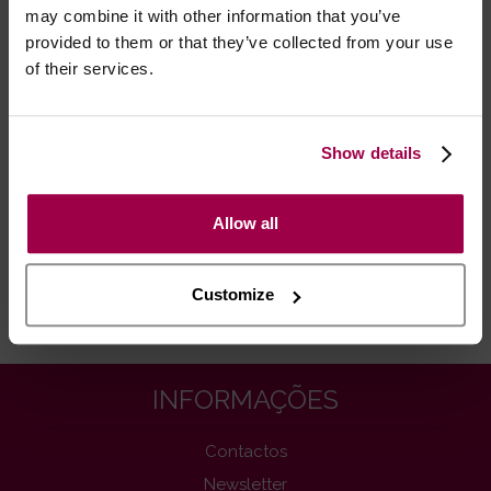
may combine it with other information that you’ve
Marca:
Cottelli Collection
provided to them or that they’ve collected from your use
of their services.
- Embalagens 100% discretas
- *Entrega em 24 horas para pedidos antes das 16:00 h.
Após as 16:00 h, a sua encomenda será entregue em 48
Show details
horas, dias úteis. Portugal e Espanha Continental para
artigos em stock. Portes gratis depende do país de envio.
Allow all
Possibilidade de atraso em épocas festivas.
Customize
RECOMENDAMOS
INFORMAÇÕES
Contactos
Newsletter