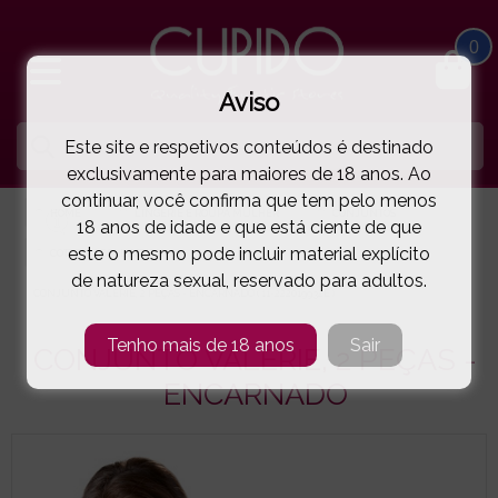
0
Aviso
Este site e respetivos conteúdos é destinado
exclusivamente para maiores de 18 anos. Ao
continuar, você confirma que tem pelo menos
HOME
LINGERIE E ROUPA MULHER
CONJUNTOS
18 anos de idade e que está ciente de que
este o mesmo pode incluir material explícito
COTTELLI COLLECTION
de natureza sexual, reservado para adultos.
CONJUNTO VALERIE, 2 PEÇAS - ENCARNADO
( 11-222019932E )
Tenho mais de 18 anos
Sair
CONJUNTO VALERIE, 2 PEÇAS -
ENCARNADO