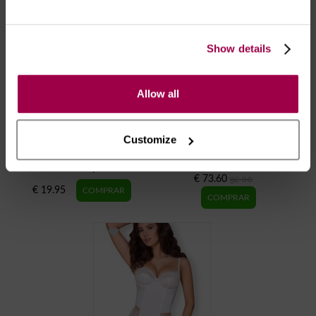
Show details
Allow all
Customize
Sandálias Brilho
Perfume Feromonas
Mulher - Tokyo 30ml
€ 73.60
92.00
€ 19.95