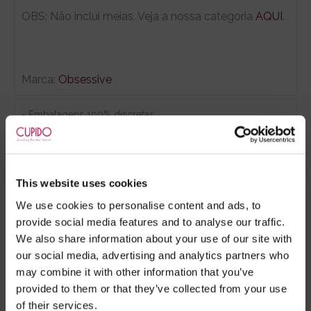
OBS: Não inclui meias. Veja a nossa categoria
AQUI
.
Marca:
Obsessive
- Embalagens 100% discretas
- *Entrega em 24 horas para pedidos antes das 16:00 h.
Após as 16:00 h, a sua encomenda será entregue em 48
horas, dias úteis. Portugal e Espanha Continental para
This website uses cookies
artigos em stock. Portes gratis depende do país de envio.
Possibilidade de atraso em épocas festivas.
We use cookies to personalise content and ads, to
provide social media features and to analyse our traffic.
We also share information about your use of our site with
our social media, advertising and analytics partners who
RECOMENDAMOS
may combine it with other information that you’ve
provided to them or that they’ve collected from your use
of their services.