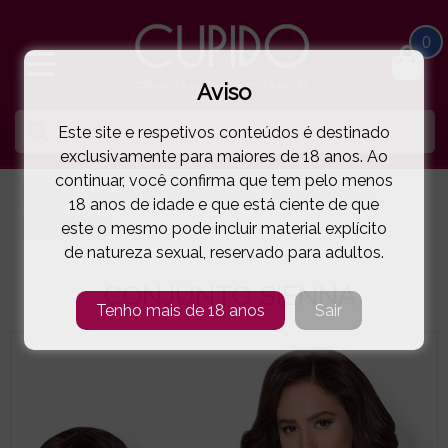
0
Aviso
Este site e respetivos conteúdos é destinado
exclusivamente para maiores de 18 anos. Ao
continuar, você confirma que tem pelo menos
HOME
LINGERIE E ROUPA MULHER
CONJUNTOS
18 anos de idade e que está ciente de que
este o mesmo pode incluir material explícito
OBSESSIVE
CONJUNTO SIENNA
( 5-9898E )
de natureza sexual, reservado para adultos.
CONJUNTO SIENNA
Tenho mais de 18 anos
Sair