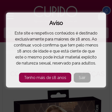
0
Aviso
Este site e respetivos conteúdos é destinado
exclusivamente para maiores de 18 anos. Ao
continuar, você confirma que tem pelo menos
HOME
LINGERIE E ROUPA MULHER
CONJUNTOS
18 anos de idade e que está ciente de que
este o mesmo pode incluir material explícito
COTTELLI LINGERIE
CONJUNTO ROSAS - 3 PEÇAS
( 11-222064412E )
de natureza sexual, reservado para adultos.
CONJUNTO ROSAS - 3 PEÇAS
Tenho mais de 18 anos
Sair