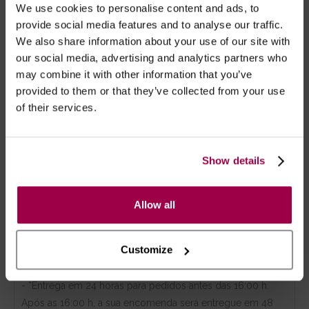
We use cookies to personalise content and ads, to
Conjunto 3 peças fabricado em tecido tule de cor
provide social media features and to analyse our traffic.
negra, bordado com rosas de cor encarnada.
We also share information about your use of our site with
Composto por:
our social media, advertising and analytics partners who
- Soutien prateleira, com alças ajustáveis. Fecha
may combine it with other information that you’ve
atrás com colchetes;
provided to them or that they’ve collected from your use
- Cinto de ligas, com ligueiros ajustáveis. Fecha
of their services.
atrás com colchetes;
- Tanga fio dental a condizer.
Show details
OBS: Não inclui meias. Veja a nossa categoria,
AQUI
.
Allow all
Marca:
Cottelli Lingerie
Customize
- Embalagens 100% discretas
- *Entrega em 24 horas para pedidos antes das 16:00 h.
Após as 16:00 h, a sua encomenda será entregue em 48