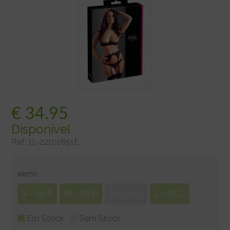
€
34.95
Disponivel
Ref:
11-22101851E
PRETO
S - 75 B
M - 80 B
M - 80 C
L - 85 C
Em Stock
Sem Stock