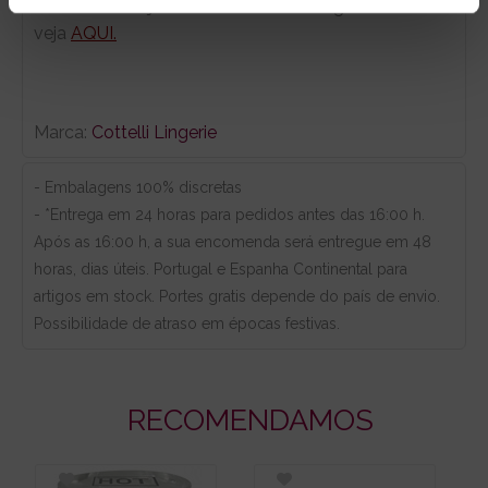
OBS: Este conjunto não inclui meias ligas. Por favor
veja
AQUI.
Marca:
Cottelli Lingerie
- Embalagens 100% discretas
- *Entrega em 24 horas para pedidos antes das 16:00 h.
Após as 16:00 h, a sua encomenda será entregue em 48
horas, dias úteis. Portugal e Espanha Continental para
artigos em stock. Portes gratis depende do país de envio.
Possibilidade de atraso em épocas festivas.
RECOMENDAMOS