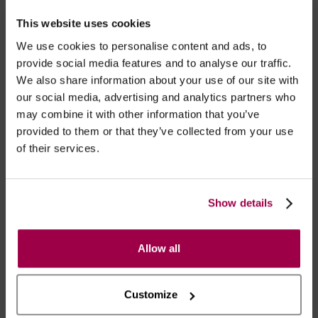
favorito
This website uses cookies
Receba este artigo
na segunda-feira*
We use cookies to personalise content and ads, to
provide social media features and to analyse our traffic.
Com Aro
Com Ligueiros
Copa Aberta
We also share information about your use of our site with
Rendado
Virilha Aberta
our social media, advertising and analytics partners who
may combine it with other information that you’ve
provided to them or that they’ve collected from your use
Descrição
Limpeza
Composição
of their services.
Tabela Tamanhos
Conjunto composto por 3 peças, fabricadas em
Show details
renda de padrão floral.
Soutien prateleira almofadado, com armação e
Allow all
alças ajustáveis. Tanga asa delta com abertura na
virilha. E cinto de ligas ajustável em 3 medidas atrás
com colchetes, e com ligueiros de altura regulável.
Customize