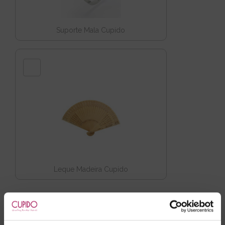
Suporte Mala Cupido
Leque Madeira Cupido
Adicionar