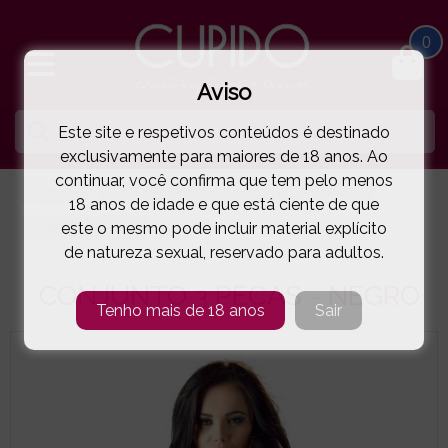
0
Aviso
Este site e respetivos conteúdos é destinado
exclusivamente para maiores de 18 anos. Ao
continuar, você confirma que tem pelo menos
HOME
LINGERIE E ROUPA MULHER
CONJUNTOS
18 anos de idade e que está ciente de que
este o mesmo pode incluir material explícito
COTTELLI LINGERIE
CONJUNTO 3 PEÇAS - NEGRO
( 11-22101851E )
de natureza sexual, reservado para adultos.
CONJUNTO 3 PEÇAS - NEGRO
Tenho mais de 18 anos
Sair