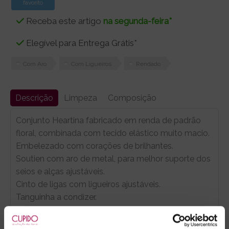
favorito
Receba este artigo
na segunda-feira*
Elegível para Entrega Grátis*
Com Aro
Com Ligueiros
Rendado
Descrição
Limpeza
Composição
Conjunto Heartina fabricado em renda de padrão
floral, combinada com tecido elástico muito macio.
Embelezado com corações de brilhantes.
Soutien com aro de metal, para melhor suporte dos
seios e alças ajustáveis.
Cinto de ligas com ligueiros ajustáveis.
Tanguinha a condizer.
OBS: Não inclui meias. Veja a nossa categoria,
AQUI
.