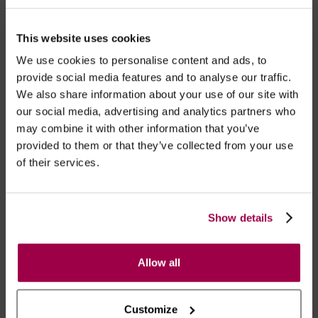
Marca:
Obsessive
This website uses cookies
We use cookies to personalise content and ads, to
- Embalagens 100% discretas
provide social media features and to analyse our traffic.
- *Entrega em 24 horas para pedidos antes das 16:00 h.
We also share information about your use of our site with
Após as 16:00 h, a sua encomenda será entregue em 48
our social media, advertising and analytics partners who
horas, dias úteis. Portugal e Espanha Continental para
may combine it with other information that you’ve
artigos em stock. Portes gratis depende do país de envio.
provided to them or that they’ve collected from your use
Possibilidade de atraso em épocas festivas.
of their services.
RECOMENDAMOS
Show details
Allow all
Customize