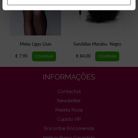
Meias Ligas Lisas
Sandálias Marabu- Negro
€ 7.90
€ 84.00
INFORMAÇÕES
Contactos
Newsletter
Maleta Rosa
Cupido VIP
Encontrar Encomenda
Melhor Preço Garantido