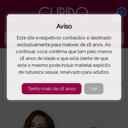
0
Aviso
Este site e respetivos conteúdos é destinado
exclusivamente para maiores de 18 anos. Ao
continuar, você confirma que tem pelo menos
HOME
LINGERIE E ROUPA MULHER
CONJUNTOS
18 anos de idade e que está ciente de que
este o mesmo pode incluir material explícito
OBSESSIVE
CONJUNTO 3 PEÇAS HEARTINA - PRETO
( 5-5264E )
de natureza sexual, reservado para adultos.
CONJUNTO 3 PEÇAS HEARTINA
Tenho mais de 18 anos
Sair
- PRETO