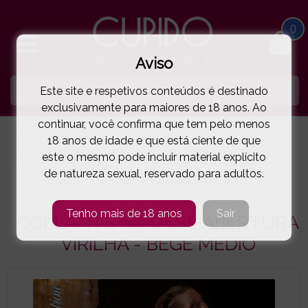
0
Aviso
Este site e respetivos conteúdos é destinado
exclusivamente para maiores de 18 anos. Ao
continuar, você confirma que tem pelo menos
HOME
LINGERIE E ROUPA MULHER
MEIAS
18 anos de idade e que está ciente de que
este o mesmo pode incluir material explícito
COTTELLI COLLECTION
de natureza sexual, reservado para adultos.
COLLANTS MOUSSE ABERTURA VIRILHA - BEGE MÉDIO
( 11-251007356E )
Tenho mais de 18 anos
Sair
COLLANTS MOUSSE ABERTURA
VIRILHA - BEGE MÉDIO