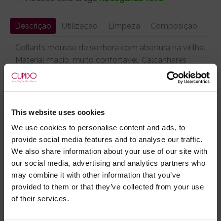
Descrição
Utilização
Limpeza
Composição
Collants mousse de senhora com abertura na virilha.
Material macio, muito confortável. Calcanhares
reforçados, e linha negra decorativa atrás.
Cor de pele média.
This website uses cookies
We use cookies to personalise content and ads, to
Marca:
Cottelli Collection
provide social media features and to analyse our traffic.
We also share information about your use of our site with
- Embalagens 100% discretas
our social media, advertising and analytics partners who
- *Entrega em 24 horas para pedidos antes das 16:00 h.
may combine it with other information that you’ve
Após as 16:00 h, a sua encomenda será entregue em 48
provided to them or that they’ve collected from your use
horas, dias úteis. Portugal e Espanha Continental para
of their services.
artigos em stock. Portes gratis depende do país de envio.
Possibilidade de atraso em épocas festivas.