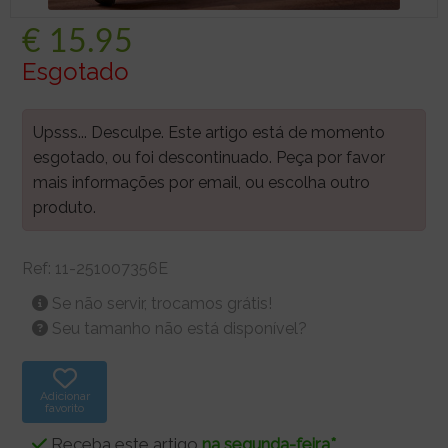
€
15.95
Esgotado
Upsss... Desculpe. Este artigo está de momento
esgotado, ou foi descontinuado. Peça por favor
mais informações por email, ou escolha outro
produto.
Ref:
11-251007356E
Se não servir, trocamos grátis!
Seu tamanho não está disponível?
Adicionar
favorito
Receba este artigo
na segunda-feira*