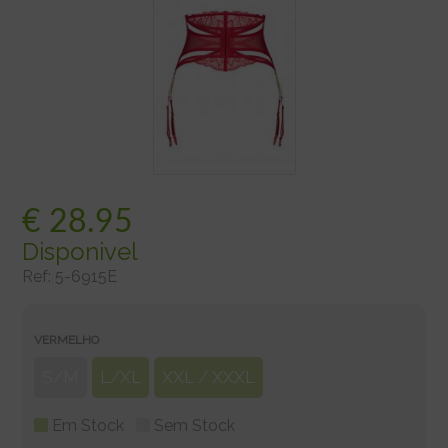
€
28.95
Disponivel
Ref:
5-6915E
VERMELHO
S/M
L/XL
XXL / XXXL
Em Stock
Sem Stock