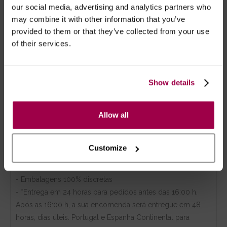
Design moderno e marcante
our social media, advertising and analytics partners who
Barbatanas verticais para um efeito
may combine it with other information that you’ve
modelador e estruturado
provided to them or that they’ve collected from your use
of their services.
Correntes douradas decorativas a realçar o
vermelho intenso
Fecho traseiro ajustável em múltiplos níveis
para conforto e adaptação total
Show details
Composição: 90% poliamida, 10% elastano
Produto livre de níquel e hipoalergénico
Allow all
Customize
Marca:
Obsessive
- Embalagens 100% discretas
- *Entrega em 24 horas para pedidos antes das 16:00 h.
Após as 16:00 h, a sua encomenda será entregue em 48
horas, dias úteis. Portugal e Espanha Continental para