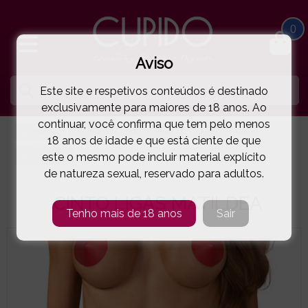
0
Aviso
Este site e respetivos conteúdos é destinado
exclusivamente para maiores de 18 anos. Ao
continuar, você confirma que tem pelo menos
HOME
LINGERIE E ROUPA MULHER
CINTOS LIGAS
18 anos de idade e que está ciente de que
este o mesmo pode incluir material explícito
OBSESSIVE
CINTO LIGAS MATILDEA
( 5-6915E )
de natureza sexual, reservado para adultos.
CINTO LIGAS MATILDEA
Tenho mais de 18 anos
Sair