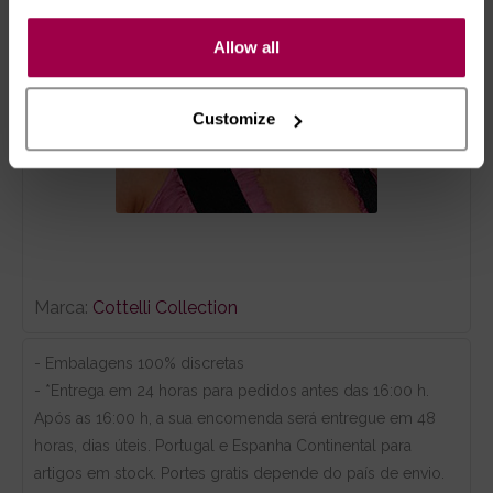
Allow all
Customize
Marca:
Cottelli Collection
- Embalagens 100% discretas
- *Entrega em 24 horas para pedidos antes das 16:00 h.
Após as 16:00 h, a sua encomenda será entregue em 48
horas, dias úteis. Portugal e Espanha Continental para
artigos em stock. Portes gratis depende do país de envio.