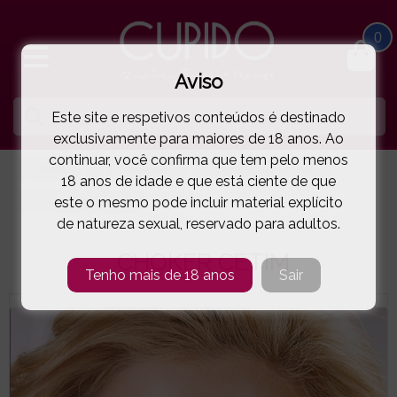
0
Aviso
Este site e respetivos conteúdos é destinado
exclusivamente para maiores de 18 anos. Ao
continuar, você confirma que tem pelo menos
HOME
BIJUTARIA SEXY
COLARES GARGANTILHAS
18 anos de idade e que está ciente de que
este o mesmo pode incluir material explícito
COTTELLI COLLECTION
CHOKER CETIM
( 11-24503051001 )
de natureza sexual, reservado para adultos.
CHOKER CETIM
Tenho mais de 18 anos
Sair