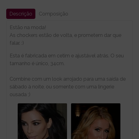
Descrição
Composição
Estão na moda!
As chockers estão de volta, e prometem dar que
falar. :)
Esta é fabricada em cetim e ajustável atrás. O seu
tamanho é único, 34cm.
Combine com um look arrojado para uma saída de
sábado à noite, ou somente com uma lingerie
ousada ;)