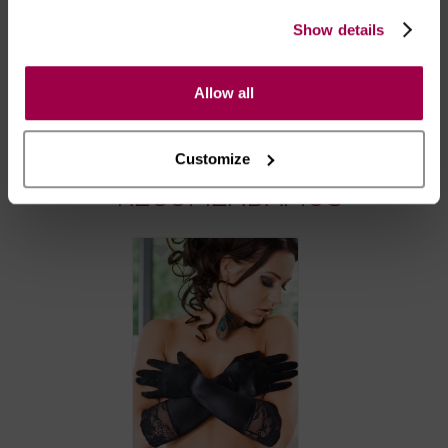
- *Entrega em 24 horas para pedidos antes das 16:00 h.
Show details
Após as 16:00 h, a sua encomenda será entregue em 48
horas, dias úteis. Portugal e Espanha Continental para
artigos em stock. Portes gratis depende do país de envio.
Allow all
Possibilidade de atraso em épocas festivas.
Customize
RECOMENDAMOS