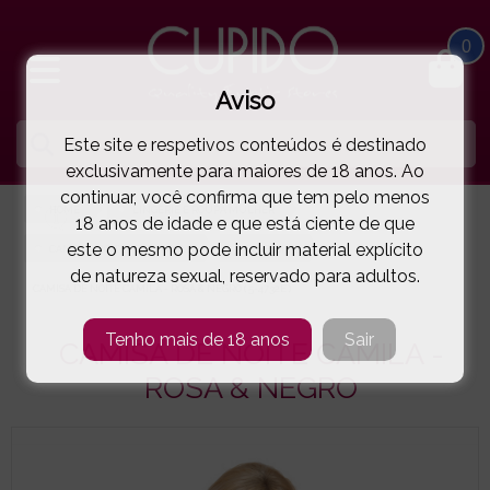
0
Aviso
Este site e respetivos conteúdos é destinado
exclusivamente para maiores de 18 anos. Ao
continuar, você confirma que tem pelo menos
HOME
LINGERIE E ROUPA MULHER
18 anos de idade e que está ciente de que
este o mesmo pode incluir material explícito
CAMISAS NOITE | BABYDOLLS
OBSESSIVE
de natureza sexual, reservado para adultos.
CAMISA DE NOITE CAMILA - ROSA & NEGRO
( 5-4732E )
Tenho mais de 18 anos
Sair
CAMISA DE NOITE CAMILA -
ROSA & NEGRO