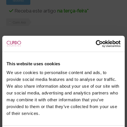
favorito
Receba este artigo
na terça-feira*
Com Aro
Descrição
Limpeza
Composição
Camisa de noite Camila, produzido em tecido
opaco elástico e tule com padrão de
This website uses cookies
losangos. Decorado com renda de cor rosa e preto.
We use cookies to personalise content and ads, to
Tem alças ajustáveis e aro para suporte dos seios.
provide social media features and to analyse our traffic.
Inclui tanga asa delta a condizer.
We also share information about your use of our site with
our social media, advertising and analytics partners who
may combine it with other information that you’ve
provided to them or that they’ve collected from your use
Marca:
Obsessive
of their services.
- Embalagens 100% discretas