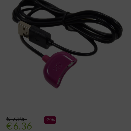
€ 7.95
-20%
€
6.36