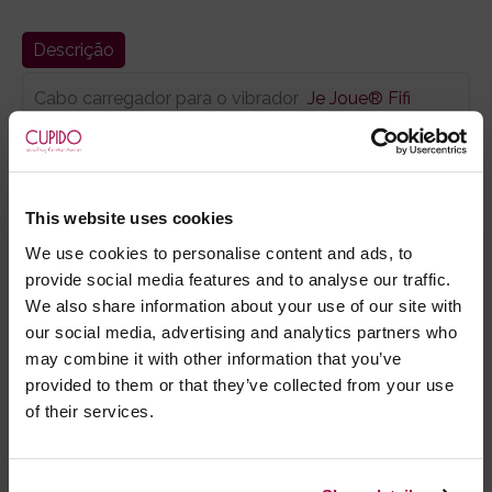
Descrição
Cabo carregador para o vibrador
Je Joue® Fifi
Rosa
This website uses cookies
Marca:
Je Joue
We use cookies to personalise content and ads, to
provide social media features and to analyse our traffic.
- Embalagens 100% discretas
We also share information about your use of our site with
- *Entrega em 24 horas para pedidos antes das 16:00 h.
our social media, advertising and analytics partners who
Após as 16:00 h, a sua encomenda será entregue em 48
may combine it with other information that you’ve
horas, dias úteis. Portugal e Espanha Continental para
provided to them or that they’ve collected from your use
artigos em stock. Portes gratis depende do país de envio.
of their services.
Possibilidade de atraso em épocas festivas.