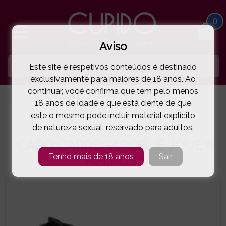
0
Aviso
Este site e respetivos conteúdos é destinado
exclusivamente para maiores de 18 anos. Ao
continuar, você confirma que tem pelo menos
HOME
PILHAS | CARREGADORES
JE JOUE
18 anos de idade e que está ciente de que
este o mesmo pode incluir material explícito
CABO CARREGADOR JE JOUE® FIFI ROSA
( 90-0001 )
de natureza sexual, reservado para adultos.
CABO CARREGADOR JE JOUE®
Tenho mais de 18 anos
Sair
FIFI ROSA