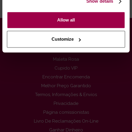
Show details
RECOMENDAMOS
Allow all
INFORMAÇÕES
Customize
Contactos
Newsletter
Maleta Rosa
Cupido VIP
Encontrar Encomenda
Melhor Preço Garantido
Termos, Informações & Envios
Privacidade
Página comissionistas
Livro De Reclamações On-Line
Ganhar Dinheiro