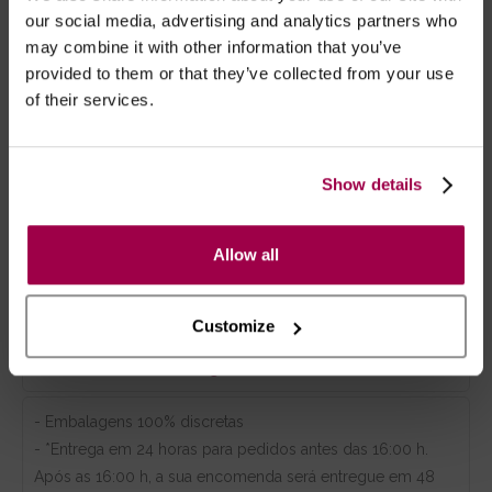
our social media, advertising and analytics partners who
Descrição
Limpeza
Composição
may combine it with other information that you’ve
provided to them or that they’ve collected from your use
Tabela Tamanhos
of their services.
Body Fetiche, fabricado em tule e renda.
Sem copas, e sem virilha.
Ligueiros com algemas acopladas.
Show details
Corrente removível na virilha.
Alças e ligueiros ajustáveis.
Allow all
Customize
Marca:
Cottelli Bondage
- Embalagens 100% discretas
- *Entrega em 24 horas para pedidos antes das 16:00 h.
Após as 16:00 h, a sua encomenda será entregue em 48