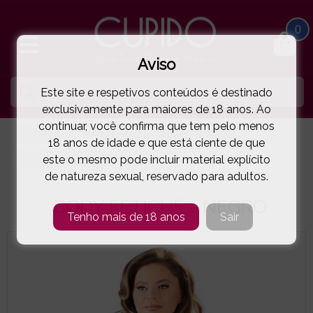
0
Aviso
Este site e respetivos conteúdos é destinado
exclusivamente para maiores de 18 anos. Ao
continuar, você confirma que tem pelo menos
HOME
LINGERIE E ROUPA MULHER
BODYS
18 anos de idade e que está ciente de que
este o mesmo pode incluir material explícito
COTTELLI BONDAGE
BODY FETICHE - NEGRO
( 11-26417801E )
de natureza sexual, reservado para adultos.
BODY FETICHE - NEGRO
Tenho mais de 18 anos
Sair