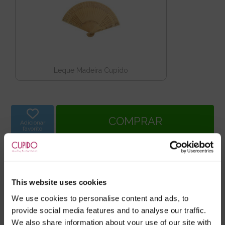
Leque Madeira Cupido
Adicionar
favorito
Receba este artigo
na terça-feira*
Elegível para Entrega Grátis*
This website uses cookies
Com Ligueiros
Copa Aberta
Tule
We use cookies to personalise content and ads, to
provide social media features and to analyse our traffic.
Virilha Aberta
We also share information about your use of our site with