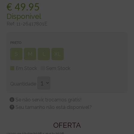
€
49.95
Disponivel
Ref:
11-26417801E
PRETO
S
M
L
XL
Em Stock
Sem Stock
Quantidade
Se não servir, trocamos grátis!
Seu tamanho não está disponível?
OFERTA
Válido de
12-03-2026
a
31-12-2026