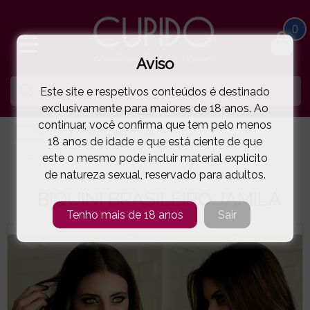
0
Aviso
Este site e respetivos conteúdos é destinado
exclusivamente para maiores de 18 anos. Ao
continuar, você confirma que tem pelo menos
HOME
BIQUÍNIS | ROUPA PRAIA
18 anos de idade e que está ciente de que
este o mesmo pode incluir material explícito
BIQUÍNI BRASILEIRO JAMILA
( 61-1867JAMILA )
de natureza sexual, reservado para adultos.
BIQUÍNI BRASILEIRO JAMILA
Tenho mais de 18 anos
Sair