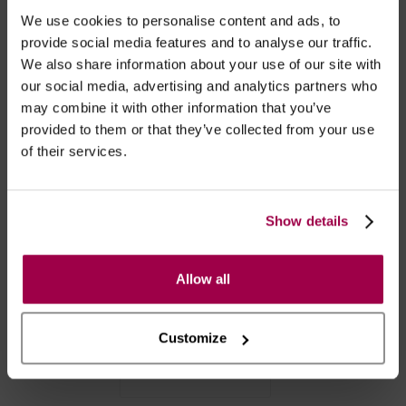
Após as 16:00 h, a sua encomenda será entregue em 48
We use cookies to personalise content and ads, to
horas, dias úteis. Portugal e Espanha Continental para
provide social media features and to analyse our traffic.
artigos em stock. Portes gratis depende do país de envio.
We also share information about your use of our site with
Possibilidade de atraso em épocas festivas.
our social media, advertising and analytics partners who
may combine it with other information that you’ve
provided to them or that they’ve collected from your use
of their services.
RECOMENDAMOS
Show details
Allow all
Customize