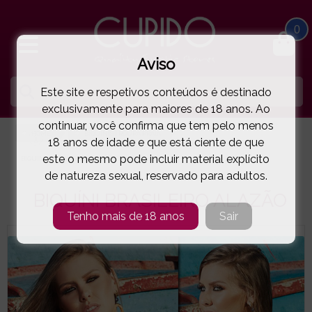
0
Aviso
Este site e respetivos conteúdos é destinado
exclusivamente para maiores de 18 anos. Ao
continuar, você confirma que tem pelo menos
HOME
BIQUÍNIS | ROUPA PRAIA
18 anos de idade e que está ciente de que
este o mesmo pode incluir material explícito
BIQUÍNI BRASILEIRO ALAZÃO
( 61-1913ALAZAO )
de natureza sexual, reservado para adultos.
BIQUÍNI BRASILEIRO ALAZÃO
Tenho mais de 18 anos
Sair