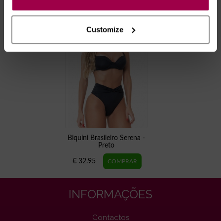
€ 19.95
€ 39.95
Customize
Biquíni Brasileiro Serena -
Preto
€ 32.95
INFORMAÇÕES
Contactos