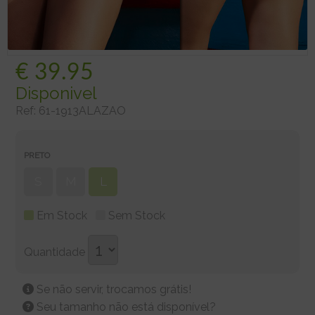
€
39.95
Disponivel
Ref:
61-1913ALAZAO
PRETO
S
M
L
Em Stock
Sem Stock
Quantidade
Se não servir, trocamos grátis!
Seu tamanho não está disponível?