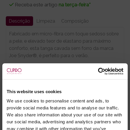
Receba este artigo
na terça-feira*
Descrição
Limpeza
Composição
Fabricado em micro-fibra com toque sedoso sobre
a pele, e elevado teor de elastano para máximo
conforto, esta tanga cavada sem forro da marca
Joe Snyder®, é perfeito para o verão.
Leve e super fresco, liberta a transpiração de
imediato, e ainda poderá ser utilizado como uma
cueca de banho, permitindo dar um mergulho
inesperado se assim entender.
This website uses cookies
Tamanho único S-L
We use cookies to personalise content and ads, to
provide social media features and to analyse our traffic.
We also share information about your use of our site with
our social media, advertising and analytics partners who
Marca:
Joe Snyder®
may combine it with other information that you’ve