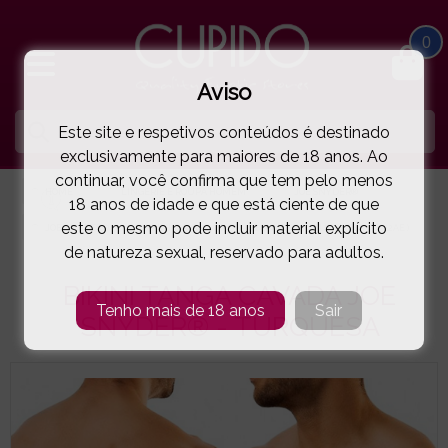
0
Aviso
Este site e respetivos conteúdos é destinado
exclusivamente para maiores de 18 anos. Ao
continuar, você confirma que tem pelo menos
HOME
LINGERIE E ROUPA HOMEM
JOE SNYDER®
18 anos de idade e que está ciente de que
este o mesmo pode incluir material explícito
JOE SNYDER®
BIKINI TANGA CAVADA JOE SNYDER® - TURQUESA
( 58-12AE )
de natureza sexual, reservado para adultos.
BIKINI TANGA CAVADA JOE
Tenho mais de 18 anos
Sair
SNYDER® - TURQUESA