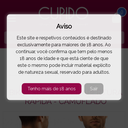
0
Aviso
Este site e respetivos conteúdos é destinado
exclusivamente para maiores de 18 anos. Ao
continuar, você confirma que tem pelo menos
HOME
LINGERIE E ROUPA HOMEM
JOE SNYDER®
18 anos de idade e que está ciente de que
este o mesmo pode incluir material explícito
JOE SNYDER®
de natureza sexual, reservado para adultos.
BIKINI SLIP STIPPER ABERTURA RÁPIDA - CAMUFLADO
( 58-05AME )
Tenho mais de 18 anos
Sair
BIKINI SLIP STIPPER ABERTURA
RÁPIDA - CAMUFLADO