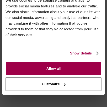
We use cookies to personalise content and ads, to
A bolsa especialmente desenhada, proporciona
provide social media features and to analyse our traffic.
uma elevação natural para um vulto maior e mais
We also share information about your use of our site with
desportivo.
our social media, advertising and analytics partners who
may combine it with other information that you’ve
provided to them or that they’ve collected from your use
of their services.
Marca:
Joe Snyder®
Show details
- Embalagens 100% discretas
- *Entrega em 24 horas para pedidos antes das 16:00 h.
Allow all
Após as 16:00 h, a sua encomenda será entregue em 48
horas, dias úteis. Portugal e Espanha Continental para
artigos em stock. Portes gratis depende do país de envio.
Customize
Possibilidade de atraso em épocas festivas.