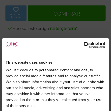
Adicionar
favorito
Receba este artigo
na terça-feira*
Descrição
Dimensões
Composição
Conjunto de algemas que prendem os pulsos aos
tornozelos.
This website uses cookies
Fabricado em material sintético muito resistente,
We use cookies to personalise content and ads, to
com fechos de velcro ajustáveis.
provide social media features and to analyse our traffic.
We also share information about your use of our site with
our social media, advertising and analytics partners who
may combine it with other information that you’ve
Marca:
Lux Fetish
provided to them or that they’ve collected from your use
of their services.
- Embalagens 100% discretas