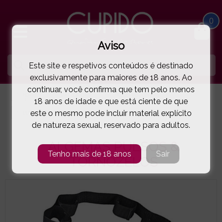
0
Aviso
Este site e respetivos conteúdos é destinado
exclusivamente para maiores de 18 anos. Ao
continuar, você confirma que tem pelo menos
HOME
SM | BONDAGE
ALGEMAS | CORDAS
18 anos de idade e que está ciente de que
este o mesmo pode incluir material explícito
LUX FETISH
ALGEMAS PULSOS & TORNOZELOS
( 63-257027 )
de natureza sexual, reservado para adultos.
ALGEMAS PULSOS &
Tenho mais de 18 anos
Sair
TORNOZELOS