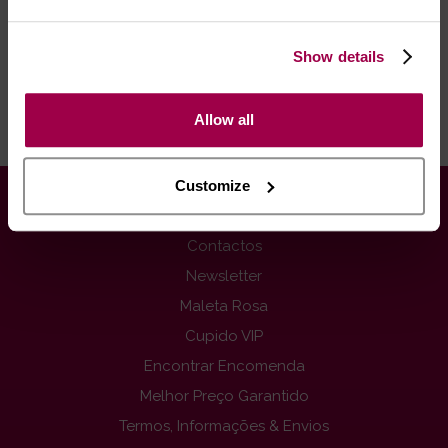
- *Entrega em 24 horas para pedidos antes das 16:00 h.
Após as 16:00 h, a sua encomenda será entregue em 48
Show details
horas, dias úteis. Portugal e Espanha Continental para
artigos em stock. Portes gratis depende do país de envio.
Possibilidade de atraso em épocas festivas.
Allow all
Customize
INFORMAÇÕES
Contactos
Newsletter
Maleta Rosa
Cupido VIP
Encontrar Encomenda
Melhor Preço Garantido
Termos, Informações & Envios