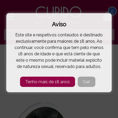
0
Aviso
Este site e respetivos conteúdos é destinado
exclusivamente para maiores de 18 anos. Ao
continuar, você confirma que tem pelo menos
HOME
PARA ELE
MASTURBADORES FLESHLIGHT®
18 anos de idade e que está ciente de que
este o mesmo pode incluir material explícito
FLESHLIGHT®
ADAPTADOR VENTOSA FLESHLIGHT®
( 11-5791060000 )
de natureza sexual, reservado para adultos.
ADAPTADOR VENTOSA
Tenho mais de 18 anos
Sair
FLESHLIGHT®