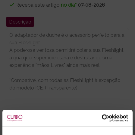
Receba este artigo
no dia*
07-08-2026
Descrição
O adaptador de duche é o acessório perfeito para a
sua Fleshlight.
A poderosa ventosa permitirá colar a sua Fleshlight
a qualquer superfície plana e desfrutar de uma
experiência "mãos Livres" ainda mais real.
*Compatível com todas as FleshLight à excepção
do modelo ICE. (Transparente)
Marca:
Fleshlight®