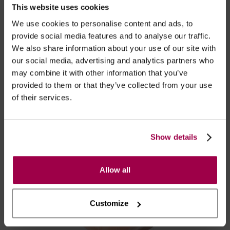
- Embalagens 100% discretas
This website uses cookies
- *Entrega em 24 horas para pedidos antes das 16:00 h.
We use cookies to personalise content and ads, to
Após as 16:00 h, a sua encomenda será entregue em 48
provide social media features and to analyse our traffic.
horas, dias úteis. Portugal e Espanha Continental para
We also share information about your use of our site with
artigos em stock. Portes gratis depende do país de envio.
our social media, advertising and analytics partners who
Possibilidade de atraso em épocas festivas.
may combine it with other information that you’ve
provided to them or that they’ve collected from your use
of their services.
RECOMENDAMOS
Show details
Allow all
Customize