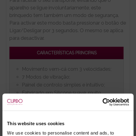
Para facilitar o seu transporte, evitando que o
aparelho se ligue involuntariamente, este
brinquedo tem também um modo de segurança.
Para activar este modo basta pressionar o botão de
Ligar/Desligar por 3 segundos. O mesmo se aplica
para desactivar.
CARACTERÍSTICAS PRINCIPAIS
Movimento vem-cá com 3 velocidades;
7 Modos de vibração;
Painel de controlo simples e intuitivo;
Fabricado em Silicone suave, muito
confortável.
OUTRAS CARACTERÍSTICAS
This website uses cookies
We use cookies to personalise content and ads, to