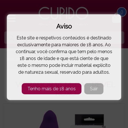
0
Aviso
Este site e respetivos conteúdos é destinado
exclusivamente para maiores de 18 anos. Ao
continuar, você confirma que tem pelo menos
HOME
VIBRADORES & DILDOS
VIBRADORES
18 anos de idade e que está ciente de que
este o mesmo pode incluir material explícito
VIBE COUTURE®
VIBRADOR VEM-CÁ - REVEL ROXO
( 11-5924120000 )
de natureza sexual, reservado para adultos.
VIBRADOR VEM-CÁ - REVEL
Tenho mais de 18 anos
Sair
ROXO