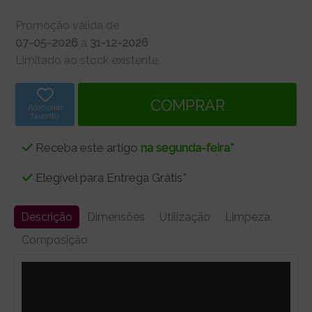
Promoção válida de
07-05-2026
a
31-12-2026
Limitado ao stock existente.
Adicionar
favorito
Receba este artigo
na segunda-feira*
Elegível para Entrega Grátis*
Descrição
Dimensões
Utilização
Limpeza
Composição