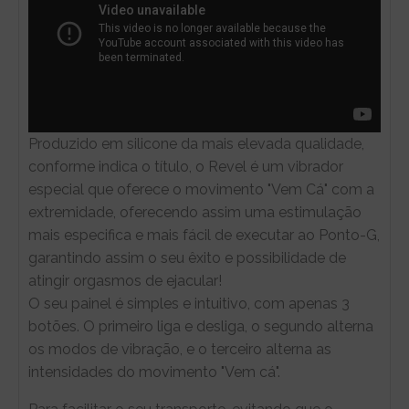
Produzido em silicone da mais elevada qualidade,
conforme indica o título, o Revel é um vibrador
especial que oferece o movimento "Vem Cá" com a
extremidade, oferecendo assim uma estimulação
mais especifica e mais fácil de executar ao Ponto-G,
garantindo assim o seu êxito e possibilidade de
atingir orgasmos de ejacular!
O seu painel é simples e intuitivo, com apenas 3
botões. O primeiro liga e desliga, o segundo alterna
os modos de vibração, e o terceiro alterna as
intensidades do movimento "Vem cá".