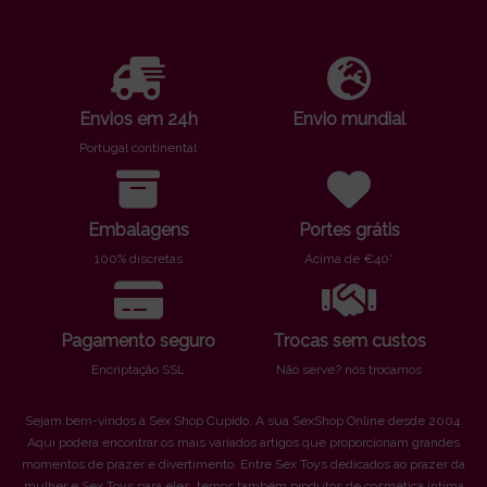
Envios em 24h
Envio mundial
Portugal continental
Embalagens
Portes grátis
100% discretas
Acima de €40*
Pagamento seguro
Trocas sem custos
Encriptação SSL
Não serve? nós trocamos
Sejam bem-vindos à Sex Shop Cupido. A sua SexShop Online desde 2004.
Aqui poderá encontrar os mais variados artigos que proporcionam grandes
momentos de prazer e divertimento. Entre Sex Toys dedicados ao prazer da
mulher e Sex Toys para eles, temos também produtos de cosmética íntima