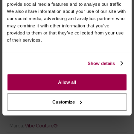
Modo segurança de viagem;
provide social media features and to analyse our traffic.
À prova de água.
We also share information about your use of our site with
our social media, advertising and analytics partners who
may combine it with other information that you’ve
TACTO
provided to them or that they’ve collected from your use
of their services.
Suave e macio.
Show details
ALIMENTAÇÃO
Allow all
Carregável via cabo USB, incluído;
Carrega completamente em 2.5 horas.
Customize
Marca:
Vibe Couture®