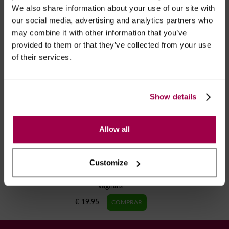
We also share information about your use of our site with
our social media, advertising and analytics partners who
RECOMENDAMOS
may combine it with other information that you’ve
provided to them or that they’ve collected from your use
of their services.
Show details
Allow all
Customize
Trela De Mamilos / Lábios
Vaginais
€ 19.95