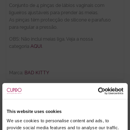
Conjunto de 4 pinças de lábios vaginais com
ligueiros ajustáveis para prender às meias.
As pinças têm protecção de silicone e parafuso
para regular a pressão.
OBS: Não inclui meias liga. Veja a nossa
categoria
AQUI
.
Marca:
BAD KITTY
- Embalagens 100% discretas
- *Entrega em 24 horas para pedidos antes das 16:00 h.
Após as 16:00 h, a sua encomenda será entregue em 48
horas, dias úteis. Portugal e Espanha Continental para
This website uses cookies
artigos em stock. Portes gratis depende do país de envio.
We use cookies to personalise content and ads, to
Possibilidade de atraso em épocas festivas.
provide social media features and to analyse our traffic.