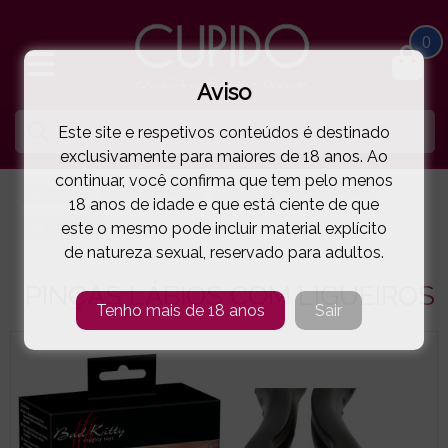
0
Aviso
Este site e respetivos conteúdos é destinado
exclusivamente para maiores de 18 anos. Ao
continuar, você confirma que tem pelo menos
HOME
SM | BONDAGE
PINÇAS MAMILOS E CLÍTORIS
18 anos de idade e que está ciente de que
este o mesmo pode incluir material explícito
BAD KITTY
PINÇAS LÁBIOS COM LIGUEIROS
( 11-24921801001 )
de natureza sexual, reservado para adultos.
PINÇAS LÁBIOS COM LIGUEIROS
Tenho mais de 18 anos
Sair