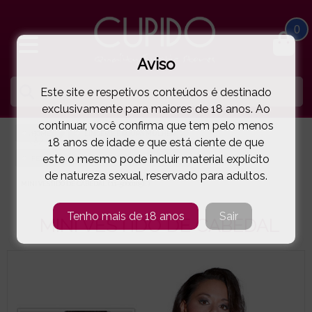
0
Aviso
Este site e respetivos conteúdos é destinado
exclusivamente para maiores de 18 anos. Ao
continuar, você confirma que tem pelo menos
HOME
LINGERIE E ROUPA MULHER
18 anos de idade e que está ciente de que
este o mesmo pode incluir material explícito
FETICHE | VINYL | LÁTEX | PELE
ZADO
de natureza sexual, reservado para adultos.
MINI VESTIDO DE CABEDAL
( 11-5000105E )
Tenho mais de 18 anos
Sair
MINI VESTIDO DE CABEDAL