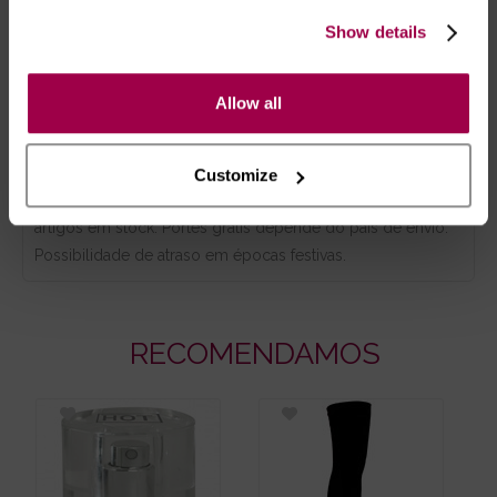
Show details
Marca:
Zado
Allow all
- Embalagens 100% discretas
- *Entrega em 24 horas para pedidos antes das 16:00 h.
Após as 16:00 h, a sua encomenda será entregue em 48
Customize
horas, dias úteis. Portugal e Espanha Continental para
artigos em stock. Portes gratis depende do país de envio.
Possibilidade de atraso em épocas festivas.
RECOMENDAMOS