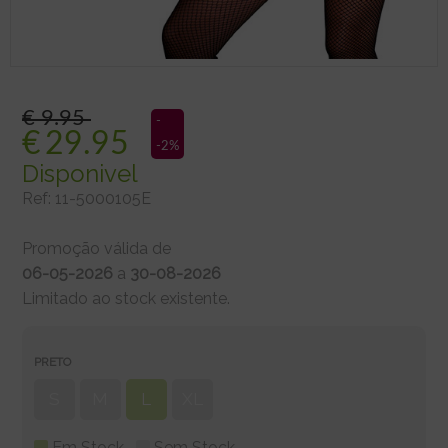
€ 9.95
-
€
29.95
-2%
Disponivel
Ref:
11-5000105E
Promoção válida de
06-05-2026
a
30-08-2026
Limitado ao stock existente.
PRETO
S
M
L
XL
Em Stock
Sem Stock