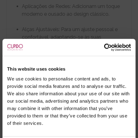
Aplicações de Redes: Adicionam um toque
moderno e ousado ao design clássico.
Alças Ajustáveis: Para um ajuste pessoal e
confortável, adaptando-se às suas
preferências.
Versatilidade de Uso: Perfeito para ocasiões
especiais ou para momentos onde deseja
This website uses cookies
sentir-se única e sedutora.
We use cookies to personalise content and ads, to
provide social media features and to analyse our traffic.
We also share information about your use of our site with
Transforme qualquer ocasião num momento
our social media, advertising and analytics partners who
inesquecível com este deslumbrante vestido em
may combine it with other information that you’ve
pele verdadeira. Uma peça essencial para adicionar
provided to them or that they’ve collected from your use
sofisticação e charme ao seu guarda-roupa.
of their services.