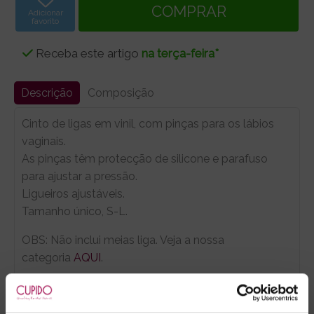
Adicionar
favorito
Receba este artigo
na terça-feira*
Descrição
Composição
Cinto de ligas em vinil, com pinças para os lábios
vaginais.
As pinças têm protecção de silicone e parafuso
para ajustar a pressão.
Ligueiros ajustáveis.
Tamanho único, S-L.
OBS: Não inclui meias liga. Veja a nossa
categoria
AQUI
.