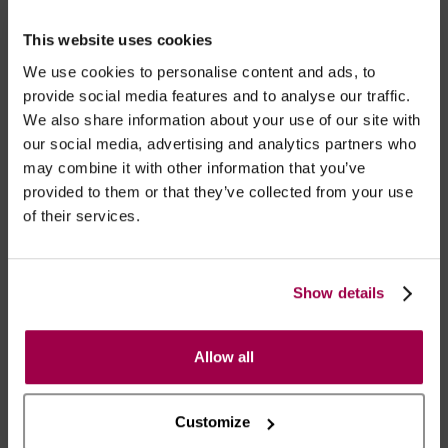
Marca:
BAD KITTY
This website uses cookies
- Embalagens 100% discretas
We use cookies to personalise content and ads, to
- *Entrega em 24 horas para pedidos antes das 16:00 h.
provide social media features and to analyse our traffic.
Após as 16:00 h, a sua encomenda será entregue em 48
We also share information about your use of our site with
horas, dias úteis. Portugal e Espanha Continental para
our social media, advertising and analytics partners who
artigos em stock. Portes gratis depende do país de envio.
may combine it with other information that you’ve
Possibilidade de atraso em épocas festivas.
provided to them or that they’ve collected from your use
of their services.
RECOMENDAMOS
Show details
Allow all
Customize