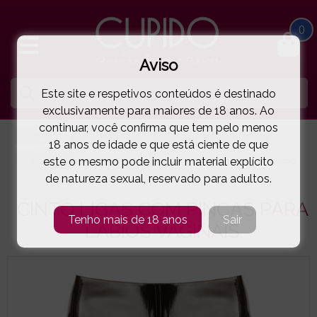
0
Aviso
Este site e respetivos conteúdos é destinado
exclusivamente para maiores de 18 anos. Ao
continuar, você confirma que tem pelo menos
HOME
SM | BONDAGE
PINÇAS MAMILOS E CLÍTORIS
18 anos de idade e que está ciente de que
este o mesmo pode incluir material explícito
BAD KITTY
CINTO LIGAS COM PINÇAS PARA LÁBIOS VAGINAIS
( 11-24923851101 )
de natureza sexual, reservado para adultos.
CINTO LIGAS COM PINÇAS PARA
Tenho mais de 18 anos
Sair
LÁBIOS VAGINAIS