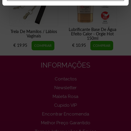
Lubrificante Base De Água
Trela De Mamilos / Lábios
Efeito Calor - Orgie Hot
Vaginais
150ml
€ 19.95
€ 10.95
INFORMAÇÕES
Contactos
Newsletter
Maleta Rosa
Cupido VIP
Encontrar Encomenda
Melhor Preço Garantido